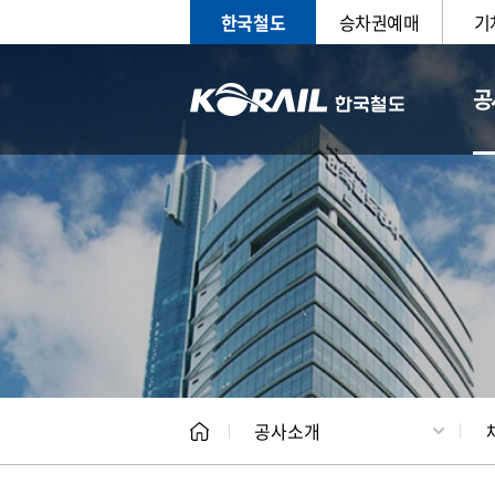
한국철도
승차권예매
기
공
CEO
일반현
공사소개