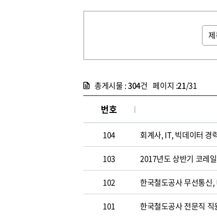
총게시물 :
304
건 페이지 :
21
/31
번호
104
회계사, IT, 빅데이터 경력
103
2017년도 상반기 코레
102
한국철도공사 무선통신,
101
한국철도공사 전문직 직