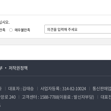
십시오.
만족
매우불만족
부
저작권정책
사
대표자 : 김태승
사업자등록 : 314-82-10024
통신판매업신
앙로 240
고객센터 : 1588-7788(이용료 : 발신자부담)
대표전화
5