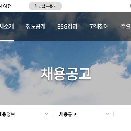
차여행
한국철도통계
사소개
정보공개
ESG경영
고객참여
주요
황
조직현황
채용정보
채용공고
채용정보
채용공고