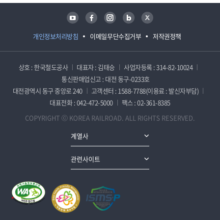
유튜브
페이스북
인스타그램
블로그
트위터
개인정보처리방침
이메일무단수집거부
저작권정책
상호 : 한국철도공사
대표자 : 김태승
사업자등록 : 314-82-10024
통신판매업신고 : 대전 동구-0233호
대전광역시 동구 중앙로 240
고객센터 : 1588-7788(이용료 : 발신자부담)
대표전화 : 042-472-5000
팩스 : 02-361-8385
COPYRIGHT ⓒ KOREA RAILROAD. ALL RIGHTS RESERVED.
계열사
관련사이트