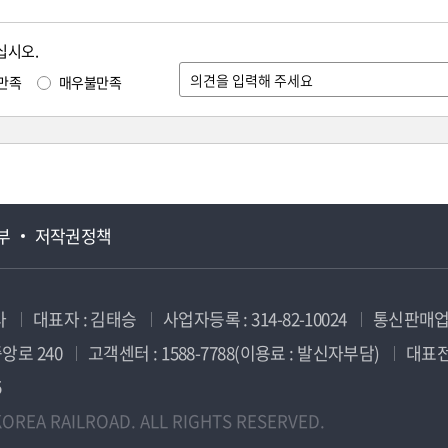
십시오.
만족
매우불만족
부
저작권정책
사
대표자 : 김태승
사업자등록 : 314-82-10024
통신판매업신
앙로 240
고객센터 : 1588-7788(이용료 : 발신자부담)
대표전화
5
OREA RAILROAD. ALL RIGHTS RESERVED.