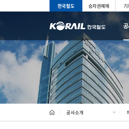
한국철도
승차권예매
기
공
CEO
일반현
공사소개