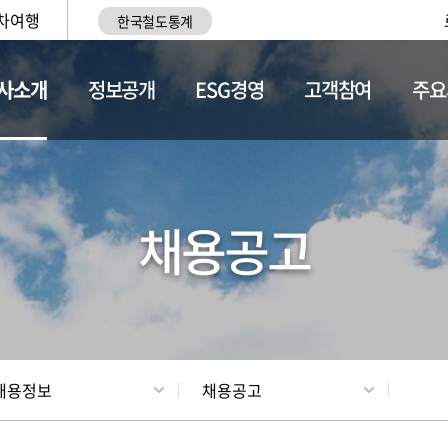
차여행
한국철도통계
사소개
정보공개
ESG경영
고객참여
주요
황
조직현황
채용정보
채용공고
채용정보
채용공고