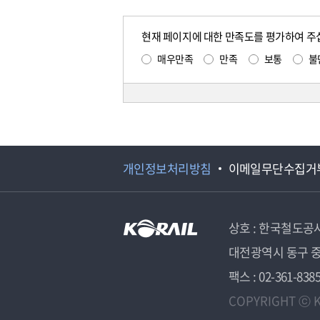
현재 페이지에 대한 만족도를 평가하여 주
매우만족
만족
보통
불
개인정보처리방침
이메일무단수집거
상호 : 한국철도공
대전광역시 동구 중
팩스 : 02-361-838
COPYRIGHT ⓒ K