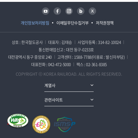
유튜브
페이스북
인스타그램
블로그
트위터
개인정보처리방침
이메일무단수집거부
저작권정책
상호 : 한국철도공사
대표자 : 김태승
사업자등록 : 314-82-10024
통신판매업신고 : 대전 동구-0233호
대전광역시 동구 중앙로 240
고객센터 : 1588-7788(이용료 : 발신자부담)
대표전화 : 042-472-5000
팩스 : 02-361-8385
COPYRIGHT ⓒ KOREA RAILROAD. ALL RIGHTS RESERVED.
계열사
관련사이트