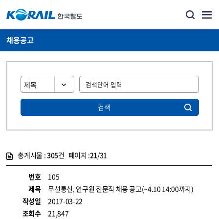
채용공고
검색
총게시물 :
305
건 페이지 :
21
/31
게시물 목록
코레일소개_경영공시_채용공고 목록 - 정보 제공
번호
105
제목
무선통신, 연구원 전문직 채용 공고(~4.10 14:00까지)
작성일
2017-03-22
조회수
21,847