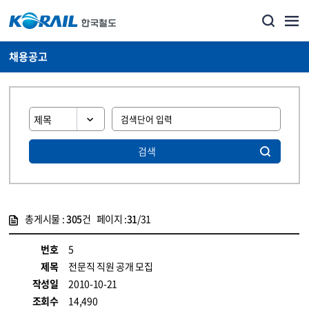
채용공고
검색
총게시물 :
305
건 페이지 :
31
/31
게시물 목록
코레일소개_경영공시_채용공고 목록 - 정보 제공
번호
5
제목
전문직 직원 공개 모집
작성일
2010-10-21
조회수
14,490