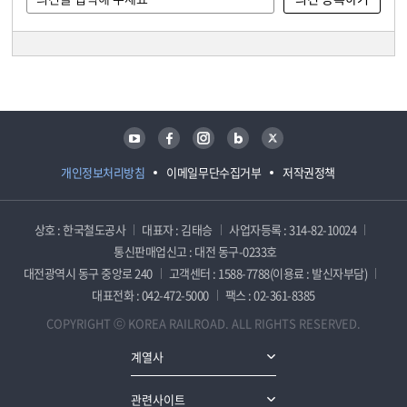
담당자 정보
담당자 정보
유튜브
페이스북
인스타그램
블로그
트위터
개인정보처리방침
이메일무단수집거부
저작권정책
상호 : 한국철도공사
대표자 : 김태승
사업자등록 : 314-82-10024
통신판매업신고 : 대전 동구-0233호
대전광역시 동구 중앙로 240
고객센터 : 1588-7788(이용료 : 발신자부담)
대표전화 : 042-472-5000
팩스 : 02-361-8385
COPYRIGHT ⓒ KOREA RAILROAD. ALL RIGHTS RESERVED.
계열사
관련사이트