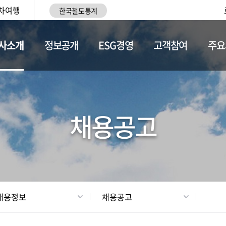
차여행
한국철도통계
사소개
정보공개
ESG경영
고객참여
주요
황
조직현황
채용정보
채용공고
채용정보
채용공고