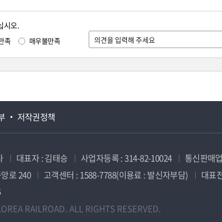
십시오.
만족
매우불만족
부
저작권정책
사
대표자 : 김태승
사업자등록 : 314-82-10024
통신판매업신
앙로 240
고객센터 : 1588-7788(이용료 : 발신자부담)
대표전화
5
OREA RAILROAD. ALL RIGHTS RESERVED.