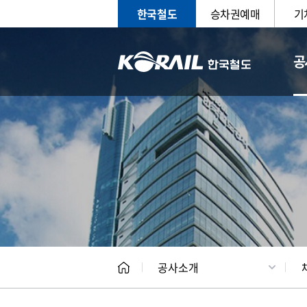
한국철도
승차권예매
기
공
CEO
일반현
공사소개