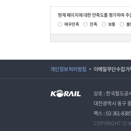
현재 페이지에 대한 만족도를 평가하여 주
매우만족
만족
보통
불
개인정보처리방침
이메일무단수집거
상호 : 한국철도공
대전광역시 동구 중
팩스 : 02-361-838
COPYRIGHT ⓒ K