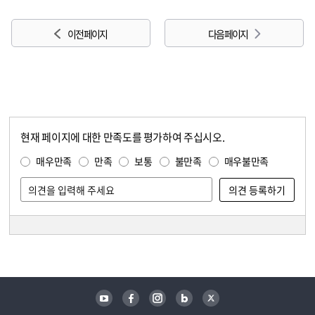
이전 페이지
다음 페이지
현재 페이지에 대한 만족도를 평가하여 주십시오.
콘텐츠 만족도 조사
만족도 조사
매우만족
만족
보통
불만족
매우불만족
담당자 정보
담당자 정보
유튜브
페이스북
인스타그램
블로그
트위터