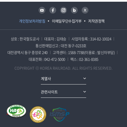
유튜브
페이스북
인스타그램
블로그
트위터
개인정보처리방침
이메일무단수집거부
저작권정책
상호 : 한국철도공사
대표자 : 김태승
사업자등록 : 314-82-10024
통신판매업신고 : 대전 동구-0233호
대전광역시 동구 중앙로 240
고객센터 : 1588-7788(이용료 : 발신자부담)
대표전화 : 042-472-5000
팩스 : 02-361-8385
COPYRIGHT ⓒ KOREA RAILROAD. ALL RIGHTS RESERVED.
계열사
관련사이트