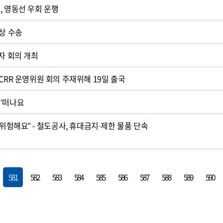
, 영동선 우회 운행
비상 수송
자 회의 개최
CRR 운영위원 회의 주재위해 19일 출국
냥’떠나요
 위험해요” - 철도공사, 휴대금지·제한 물품 단속
581
582
583
584
585
586
587
588
589
590