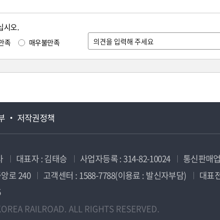
십시오.
만족
매우불만족
부
저작권정책
사
대표자 : 김태승
사업자등록 : 314-82-10024
통신판매업신
앙로 240
고객센터 : 1588-7788(이용료 : 발신자부담)
대표전화
5
OREA RAILROAD. ALL RIGHTS RESERVED.