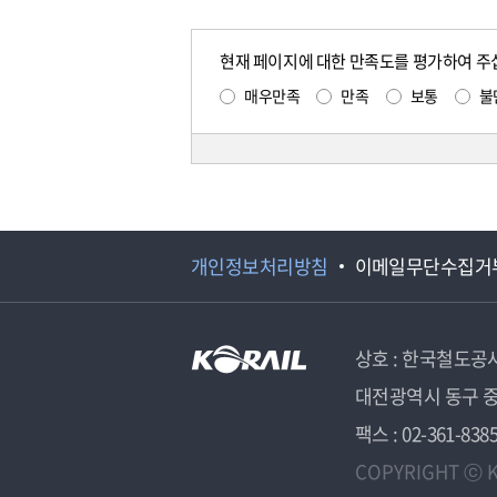
현재 페이지에 대한 만족도를 평가하여 주
매우만족
만족
보통
불
개인정보처리방침
이메일무단수집거
상호 : 한국철도공
대전광역시 동구 중
팩스 : 02-361-838
COPYRIGHT ⓒ K