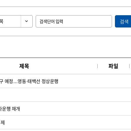
검색
제목
파일
복구 예정…영동·태백선 정상운행
열차운행 재개
통제