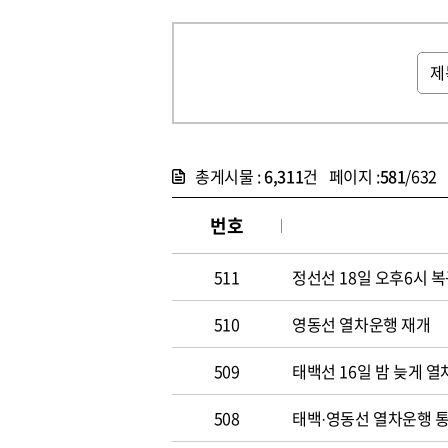
총게시물 :
6,311
건 페이지 :
581
/632
번호
511
정선선 18일 오후6시 
510
영동선 열차운행 재개
509
태백선 16일 밤 늦게 
508
태백·영동선 열차운행 