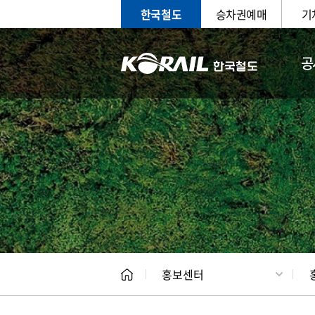
한국철도
승차권예매
기
공
홍보
문화사
홍보센터