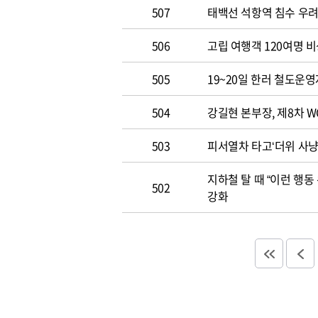
507
태백선 석항역 침수 우려
506
고립 여행객 120여명 
505
19~20일 한러 철도운영
504
강길현 본부장, 제8차 W
503
피서열차 타고‘더위 사
지하철 탈 때 “이런 행동
502
강화