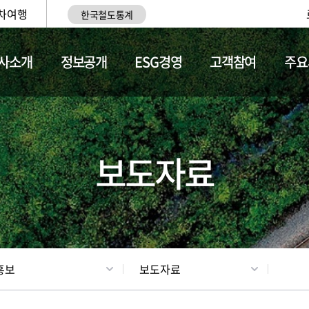
차여행
한국철도통계
사소개
정보공개
ESG경영
고객참여
주요
업
갤러리
기차소개
보도자료
홍보
보도자료