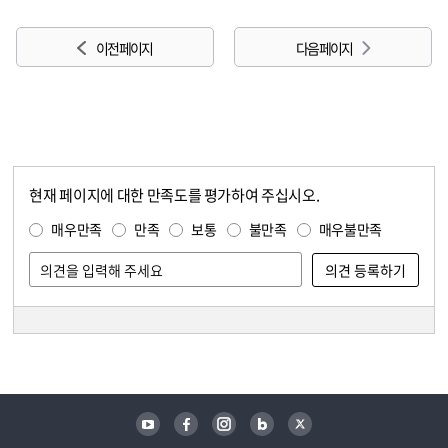
이전 페이지
다음 페이지
현재 페이지에 대한 만족도를 평가하여 주십시오.
콘텐츠 만족도 조사
만족도 조사
매우만족
만족
보통
불만족
매우불만족
담당자 정보
담당자 정보
유튜브
페이스북
인스타그램
블로그
트위터