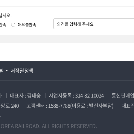
십시오.
만족
매우불만족
부
저작권정책
사
대표자 : 김태승
사업자등록 : 314-82-10024
통신판매업신
앙로 240
고객센터 : 1588-7788(이용료 : 발신자부담)
대표전화
5
OREA RAILROAD. ALL RIGHTS RESERVED.