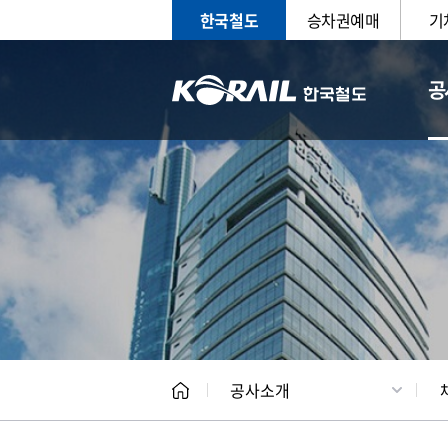
한국철도
승차권예매
기
공
CEO
일반현
공사소개