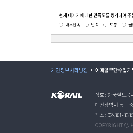
현재 페이지에 대한 만족도를 평가하여 주
매우만족
만족
보통
불
개인정보처리방침
이메일무단수집거
상호 : 한국철도공
대전광역시 동구 중
팩스 : 02-361-838
COPYRIGHT ⓒ K