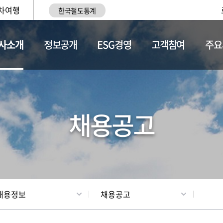
차여행
한국철도통계
사소개
정보공개
ESG경영
고객참여
주요
황
조직현황
채용정보
채용공고
채용정보
채용공고