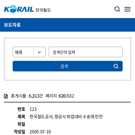
보도자료
검색
총게시물 :
6,313
건 페이지 :
620
/632
게시물 목록
뉴스·홍보_보도자료 목록 - 정보 제공
번호
123
제목
한국철도공사, 항공사 파업대비 수송에 만전
파일
작성일
2005-07-19