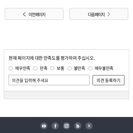
이전 페이지
다음 페이지
현재 페이지에 대한 만족도를 평가하여 주십시오.
콘텐츠 만족도 조사
만족도 조사
매우만족
만족
보통
불만족
매우불만족
담당자 정보
담당자 정보
유튜브
페이스북
인스타그램
블로그
트위터