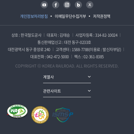
유튜브
페이스북
인스타그램
블로그
트위터
개인정보처리방침
이메일무단수집거부
저작권정책
상호 : 한국철도공사
대표자 : 김태승
사업자등록 : 314-82-10024
통신판매업신고 : 대전 동구-0233호
대전광역시 동구 중앙로 240
고객센터 : 1588-7788(이용료 : 발신자부담)
대표전화 : 042-472-5000
팩스 : 02-361-8385
COPYRIGHT ⓒ KOREA RAILROAD. ALL RIGHTS RESERVED.
계열사
관련사이트