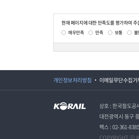
현재 페이지에 대한 만족도를 평가하여 주
매우만족
만족
보통
불
개인정보처리방침
이메일무단수집거
상호 : 한국철도공
대전광역시 동구 중
팩스 : 02-361-838
COPYRIGHT ⓒ K