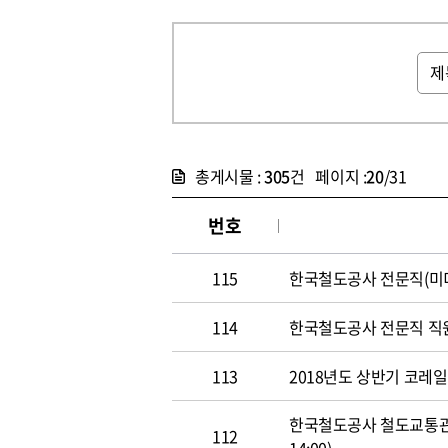
총게시물 :
305
건 페이지 :
20
/31
번호
115
한국철도공사 전문직(미디어홍
114
한국철도공사 전문직 직원 공개
113
2018년도 상반기 코레일 신
한국철도공사 철도교통관제사
112