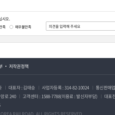
십시오.
만족
매우불만족
부
저작권정책
사
대표자 : 김태승
사업자등록 : 314-82-10024
통신판매업신
앙로 240
고객센터 : 1588-7788(이용료 : 발신자부담)
대표전화
5
OREA RAILROAD. ALL RIGHTS RESERVED.