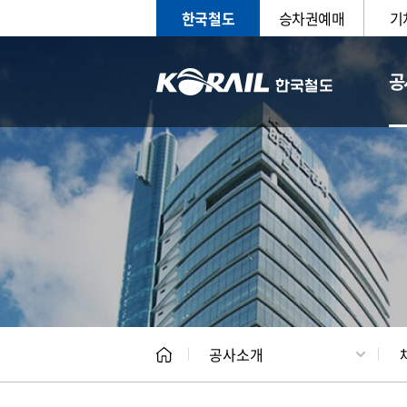
한국철도
승차권예매
기
공
CEO
일반현
공사소개