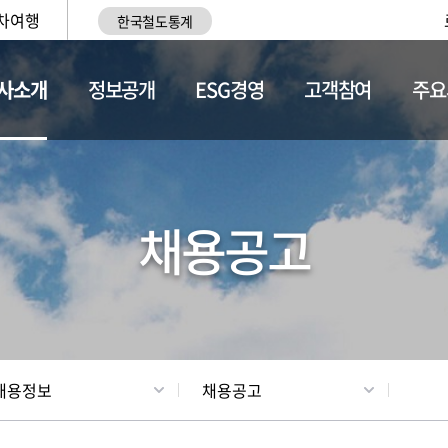
차여행
한국철도통계
사소개
정보공개
ESG경영
고객참여
주요
황
조직현황
채용정보
채용공고
채용정보
채용공고