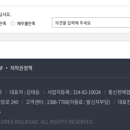
십시오.
만족
매우불만족
부
저작권정책
사
대표자 : 김태승
사업자등록 : 314-82-10024
통신판매업신
앙로 240
고객센터 : 1588-7788(이용료 : 발신자부담)
대표전화
5
OREA RAILROAD. ALL RIGHTS RESERVED.