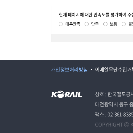
현재 페이지에 대한 만족도를 평가하여 주
매우만족
만족
보통
불
개인정보처리방침
이메일무단수집거
상호 : 한국철도공
대전광역시 동구 중
팩스 : 02-361-838
COPYRIGHT ⓒ K