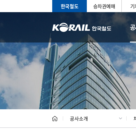
한국철도
승차권예매
기
공
CEO
일반현
공사소개