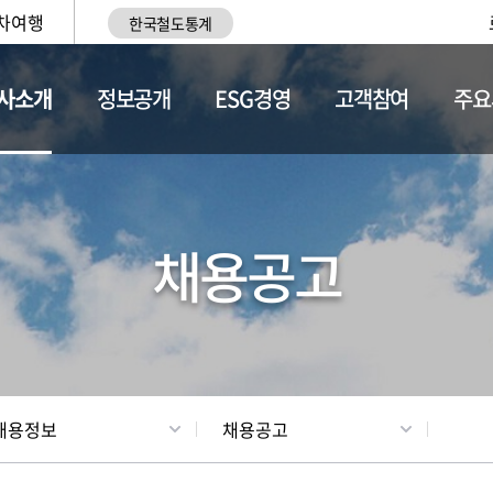
차여행
한국철도통계
사소개
정보공개
ESG경영
고객참여
주요
황
조직현황
채용정보
채용공고
채용정보
채용공고