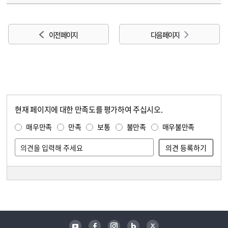
이전 페이지
다음 페이지
현재 페이지에 대한 만족도를 평가하여 주십시오.
콘텐츠 만족도 조사
만족도 조사
매우만족
만족
보통
불만족
매우불만족
담당자 정보
담당자 정보
유튜브
페이스북
인스타그램
블로그
트위터