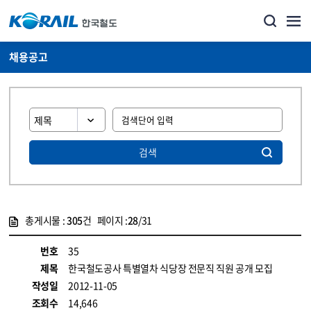
채용공고
검색
총게시물 :
305
건 페이지 :
28
/31
게시물 목록
코레일소개_경영공시_채용공고 목록 - 정보 제공
번호
35
제목
한국철도공사 특별열차 식당장 전문직 직원 공개 모집
작성일
2012-11-05
조회수
14,646