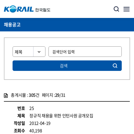
채용공고
검색
총게시물 :
305
건 페이지 :
29
/31
게시물 목록
코레일소개_경영공시_채용공고 목록 - 정보 제공
번호
25
제목
정규직 채용을 위한 인턴사원 공개모집
작성일
2012-04-19
조회수
40,198