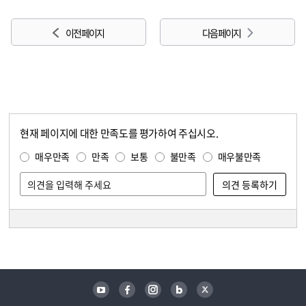
이전 페이지
다음 페이지
현재 페이지에 대한 만족도를 평가하여 주십시오.
콘텐츠 만족도 조사
만족도 조사
매우만족
만족
보통
불만족
매우불만족
담당자 정보
담당자 정보
유튜브
페이스북
인스타그램
블로그
트위터