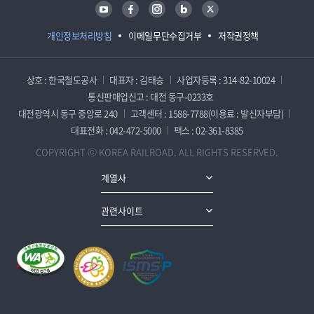
유튜브
페이스북
인스타그램
블로그
트위터
개인정보처리방침
이메일무단수집거부
저작권정책
상호 : 한국철도공사
대표자 : 김태승
사업자등록 : 314-82-10024
통신판매업신고 : 대전 동구-0233호
대전광역시 동구 중앙로 240
고객센터 : 1588-7788(이용료 : 발신자부담)
대표전화 : 042-472-5000
팩스 : 02-361-8385
COPYRIGHT ⓒ KOREA RAILROAD. ALL RIGHTS RESERVED.
계열사
관련사이트