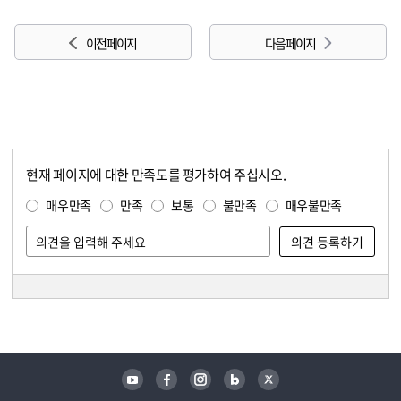
이전 페이지
다음 페이지
현재 페이지에 대한 만족도를 평가하여 주십시오.
콘텐츠 만족도 조사
만족도 조사
매우만족
만족
보통
불만족
매우불만족
담당자 정보
담당자 정보
유튜브
페이스북
인스타그램
블로그
트위터