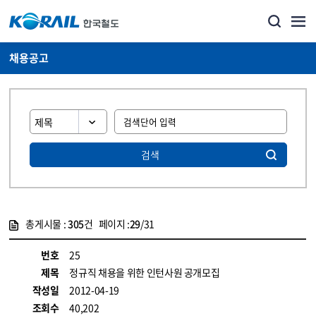
채용공고
검색
총게시물 :
305
건 페이지 :
29
/31
게시물 목록
코레일소개_경영공시_채용공고 목록 - 정보 제공
번호
25
제목
정규직 채용을 위한 인턴사원 공개모집
작성일
2012-04-19
조회수
40,202