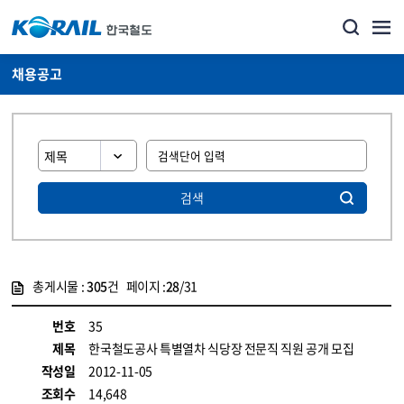
채용공고
검색
총게시물 :
305
건 페이지 :
28
/31
게시물 목록
코레일소개_경영공시_채용공고 목록 - 정보 제공
번호
35
제목
한국철도공사 특별열차 식당장 전문직 직원 공개 모집
작성일
2012-11-05
조회수
14,648