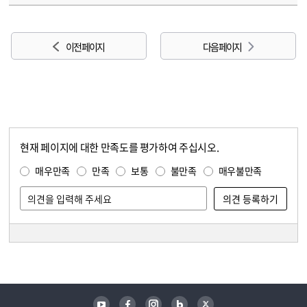
이전 페이지
다음 페이지
현재 페이지에 대한 만족도를 평가하여 주십시오.
콘텐츠 만족도 조사
만족도 조사
매우만족
만족
보통
불만족
매우불만족
담당자 정보
담당자 정보
유튜브
페이스북
인스타그램
블로그
트위터