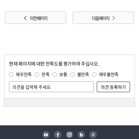
이전 페이지
다음 페이지
현재 페이지에 대한 만족도를 평가하여 주십시오.
콘텐츠 만족도 조사
만족도 조사
매우만족
만족
보통
불만족
매우불만족
담당자 정보
담당자 정보
유튜브
페이스북
인스타그램
블로그
트위터