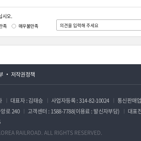
십시오.
만족
매우불만족
부
저작권정책
사
대표자 : 김태승
사업자등록 : 314-82-10024
통신판매업신
앙로 240
고객센터 : 1588-7788(이용료 : 발신자부담)
대표전화
5
OREA RAILROAD. ALL RIGHTS RESERVED.