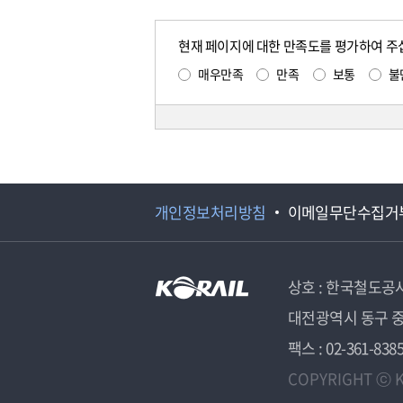
현재 페이지에 대한 만족도를 평가하여 주
매우만족
만족
보통
불
개인정보처리방침
이메일무단수집거
상호 : 한국철도공
대전광역시 동구 중
팩스 : 02-361-838
COPYRIGHT ⓒ K