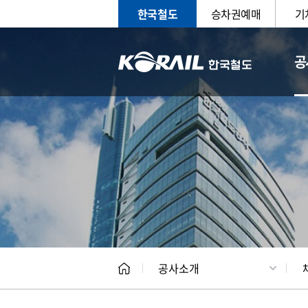
한국철도
승차권예매
기
공
CEO
일반현
공사소개