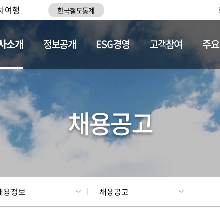
차여행
한국철도통계
사소개
정보공개
ESG경영
고객참여
주요
황
조직현황
채용정보
채용공고
채용정보
채용공고