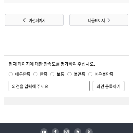
이전 페이지
다음 페이지
현재 페이지에 대한 만족도를 평가하여 주십시오.
콘텐츠 만족도 조사
만족도 조사
매우만족
만족
보통
불만족
매우불만족
담당자 정보
담당자 정보
유튜브
페이스북
인스타그램
블로그
트위터