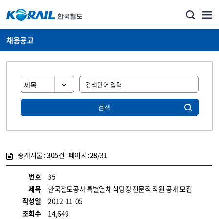
채용공고
검색
총게시물 :
305
건 페이지 :
28
/31
게시물 목록
코레일소개_경영공시_채용공고 목록 - 정보 제공
번호
35
제목
한국철도공사 특별열차 식당장 전문직 직원 공개 모집
작성일
2012-11-05
조회수
14,649