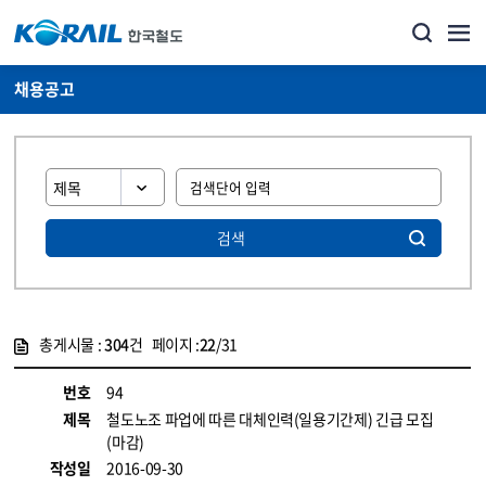
채용공고
검색
총게시물 :
304
건 페이지 :
22
/31
게시물 목록
코레일소개_경영공시_채용공고 목록 - 정보 제공
번호
94
제목
철도노조 파업에 따른 대체인력(일용기간제) 긴급 모집
(마감)
작성일
2016-09-30