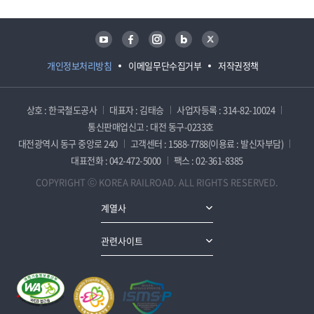
유튜브
페이스북
인스타그램
블로그
트위터
개인정보처리방침
이메일무단수집거부
저작권정책
상호 : 한국철도공사
대표자 : 김태승
사업자등록 : 314-82-10024
통신판매업신고 : 대전 동구-0233호
대전광역시 동구 중앙로 240
고객센터 : 1588-7788(이용료 : 발신자부담)
대표전화 : 042-472-5000
팩스 : 02-361-8385
COPYRIGHT ⓒ KOREA RAILROAD. ALL RIGHTS RESERVED.
계열사
관련사이트