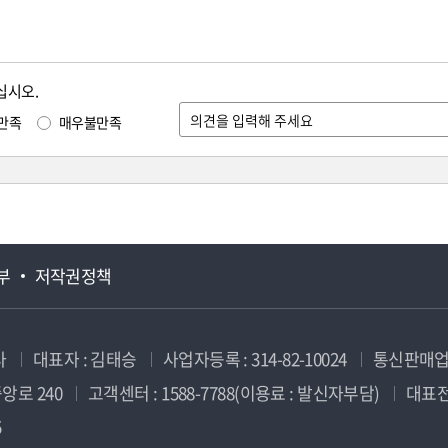
십시오.
만족
매우불만족
부
저작권정책
사
대표자 : 김태승
사업자등록 : 314-82-10024
통신판매업신
앙로 240
고객센터 : 1588-7788(이용료 : 발신자부담)
대표전화
5