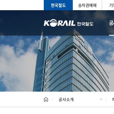
한국철도
승차권예매
기
공
CEO
일반현
공사소개