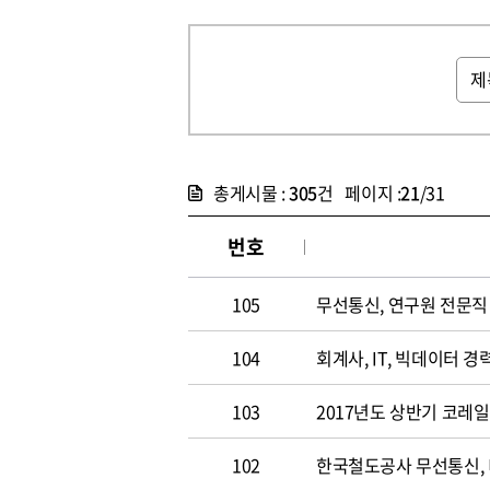
총게시물 :
305
건 페이지 :
21
/31
번호
105
무선통신, 연구원 전문직 채
104
회계사, IT, 빅데이터 경력
103
2017년도 상반기 코레
102
한국철도공사 무선통신,