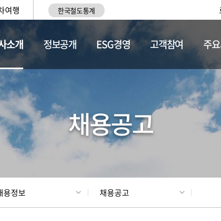
차여행
한국철도통계
사소개
정보공개
ESG경영
고객참여
주요
황
조직현황
채용정보
채용공고
채용정보
채용공고