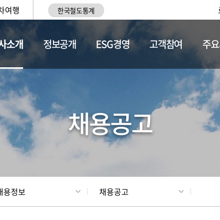
차여행
한국철도통계
사소개
정보공개
ESG경영
고객참여
주요
황
조직현황
채용정보
채용공고
채용정보
채용공고