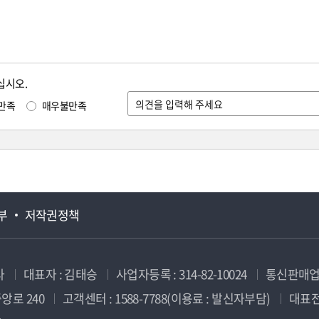
십시오.
만족
매우불만족
부
저작권정책
사
대표자 : 김태승
사업자등록 : 314-82-10024
통신판매업신
앙로 240
고객센터 : 1588-7788(이용료 : 발신자부담)
대표전화