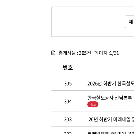
총게시물 :
305
건 페이지 :
1
/31
번호
305
2026년 하반기 한국철도공
한국철도공사 전남본부 기
304
303
’26년 하반기 미래내일
302
코레일테크(주) 임원 공개모집