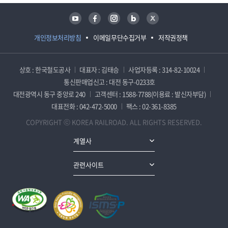
유튜브
페이스북
인스타그램
블로그
트위터
개인정보처리방침
이메일무단수집거부
저작권정책
상호 : 한국철도공사
대표자 : 김태승
사업자등록 : 314-82-10024
통신판매업신고 : 대전 동구-0233호
대전광역시 동구 중앙로 240
고객센터 : 1588-7788(이용료 : 발신자부담)
대표전화 : 042-472-5000
팩스 : 02-361-8385
COPYRIGHT ⓒ KOREA RAILROAD. ALL RIGHTS RESERVED.
계열사
관련사이트