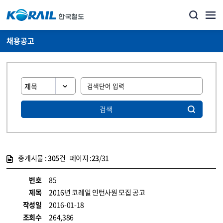
채용공고
검색
총게시물 :
305
건 페이지 :
23
/31
게시물 목록
코레일소개_경영공시_채용공고 목록 - 정보 제공
번호
85
제목
2016년 코레일 인턴사원 모집 공고
작성일
2016-01-18
조회수
264,386