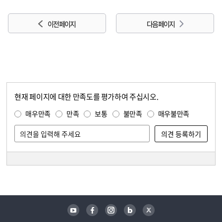
이전 페이지
다음 페이지
현재 페이지에 대한 만족도를 평가하여 주십시오.
콘텐츠 만족도 조사
만족도 조사
매우만족
만족
보통
불만족
매우불만족
담당자 정보
담당자 정보
유튜브
페이스북
인스타그램
블로그
트위터