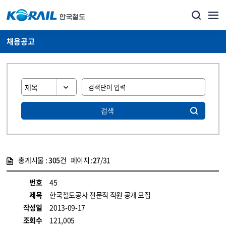
채용공고
검색
총게시물 :
305
건 페이지 :
27
/31
게시물 목록
코레일소개_경영공시_채용공고 목록 - 정보 제공
번호
45
제목
한국철도공사 전문직 직원 공개 모집
작성일
2013-09-17
조회수
121,005