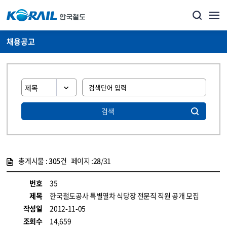
채용공고
검색
총게시물 :
305
건 페이지 :
28
/31
게시물 목록
코레일소개_경영공시_채용공고 목록 - 정보 제공
번호
35
제목
한국철도공사 특별열차 식당장 전문직 직원 공개 모집
작성일
2012-11-05
조회수
14,659