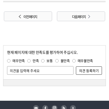
이전 페이지
다음 페이지
현재 페이지에 대한 만족도를 평가하여 주십시오.
콘텐츠 만족도 조사
만족도 조사
매우만족
만족
보통
불만족
매우불만족
담당자 정보
담당자 정보
유튜브
페이스북
인스타그램
블로그
트위터