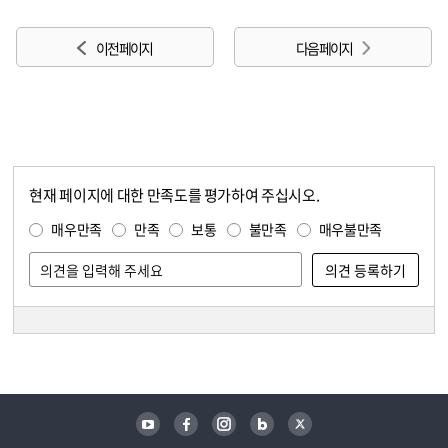
이전 페이지
다음 페이지
현재 페이지에 대한 만족도를 평가하여 주십시오.
콘텐츠 만족도 조사
만족도 조사
매우만족
만족
보통
불만족
매우불만족
담당자 정보
담당자 정보
유튜브
페이스북
인스타그램
블로그
트위터