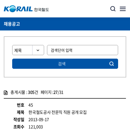
채용공고
검색
총게시물 :
305
건 페이지 :
27
/31
게시물 목록
코레일소개_경영공시_채용공고 목록 - 정보 제공
번호
45
제목
한국철도공사 전문직 직원 공개 모집
작성일
2013-09-17
조회수
121,003