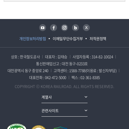
담당자 정보
담당자 정보
유튜브
페이스북
인스타그램
블로그
트위터
개인정보처리방침
이메일무단수집거부
저작권정책
상호 : 한국철도공사
대표자 : 김태승
사업자등록 : 314-82-10024
통신판매업신고 : 대전 동구-0233호
대전광역시 동구 중앙로 240
고객센터 : 1588-7788(이용료 : 발신자부담)
대표전화 : 042-472-5000
팩스 : 02-361-8385
COPYRIGHT ⓒ KOREA RAILROAD. ALL RIGHTS RESERVED.
계열사
관련사이트