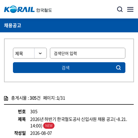
채용공고
검색
총게시물 :
305
건 페이지 :
1
/31
게시물 목록
코레일소개_경영공시_채용공고 목록 - 정보 제공
번호
305
제목
2026년 하반기 한국철도공사 신입사원 채용 공고(~8.21.
14:00)
작성일
2026-08-07