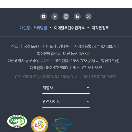
유튜브
페이스북
인스타그램
블로그
트위터
개인정보처리방침
이메일무단수집거부
저작권정책
상호 : 한국철도공사
대표자 : 김태승
사업자등록 : 314-82-10024
통신판매업신고 : 대전 동구-0233호
대전광역시 동구 중앙로 240
고객센터 : 1588-7788(이용료 : 발신자부담)
대표전화 : 042-472-5000
팩스 : 02-361-8385
COPYRIGHT ⓒ KOREA RAILROAD. ALL RIGHTS RESERVED.
계열사
관련사이트