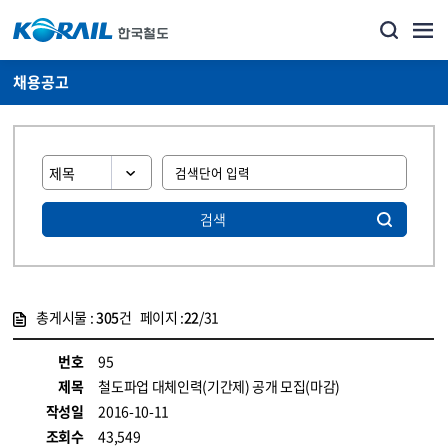
채용공고
검색
총게시물 :
305
건 페이지 :
22
/31
게시물 목록
코레일소개_경영공시_채용공고 목록 - 정보 제공
번호
95
제목
철도파업 대체인력(기간제) 공개 모집(마감)
작성일
2016-10-11
조회수
43,549