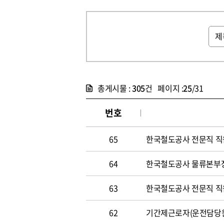
총게시물 :
305
건 페이지 :
25
/31
번호
65
한국철도공사 전문직 직원 
64
한국철도공사 물류본부장 
63
한국철도공사 전문직 직원 
62
기간제근로자(운전담당원) 