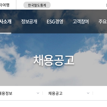
차여행
한국철도통계
사소개
정보공개
ESG경영
고객참여
주요
황
조직현황
채용정보
채용공고
채용정보
채용공고