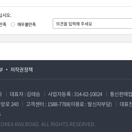
십시오.
만족
매우불만족
부
저작권정책
사
대표자 : 김태승
사업자등록 : 314-82-10024
통신판매업신
앙로 240
고객센터 : 1588-7788(이용료 : 발신자부담)
대표전화
5
OREA RAILROAD. ALL RIGHTS RESERVED.