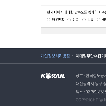
현재 페이지에 대한 만족도를 평가하여 주
매우만족
만족
보통
불
개인정보처리방침
이메일무단수집거
상호 : 한국철도공
대전광역시 동구 중
팩스 : 02-361-838
COPYRIGHT ⓒ K