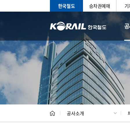
한국철도
승차권예매
기
공
CEO
일반현
공사소개