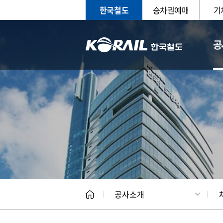
한국철도
승차권예매
기
공
CEO
일반현
공사소개