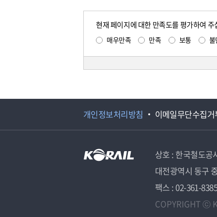
현재 페이지에 대한 만족도를 평가하여 주
매우만족
만족
보통
불
개인정보처리방침
이메일무단수집거
상호 : 한국철도공
대전광역시 동구 중
팩스 : 02-361-838
COPYRIGHT ⓒ K