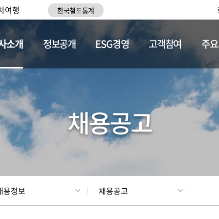
차여행
한국철도통계
사소개
정보공개
ESG경영
고객참여
주요
황
조직현황
채용정보
채용공고
채용정보
채용공고