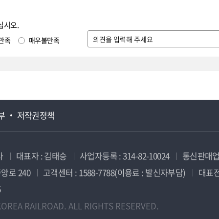
십시오.
만족
매우불만족
부
저작권정책
사
대표자 : 김태승
사업자등록 : 314-82-10024
통신판매업신
앙로 240
고객센터 : 1588-7788(이용료 : 발신자부담)
대표전화
5
OREA RAILROAD. ALL RIGHTS RESERVED.