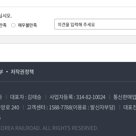
십시오.
만족
매우불만족
부
저작권정책
사
대표자 : 김태승
사업자등록 : 314-82-10024
통신판매업신
앙로 240
고객센터 : 1588-7788(이용료 : 발신자부담)
대표전화
5
OREA RAILROAD. ALL RIGHTS RESERVED.