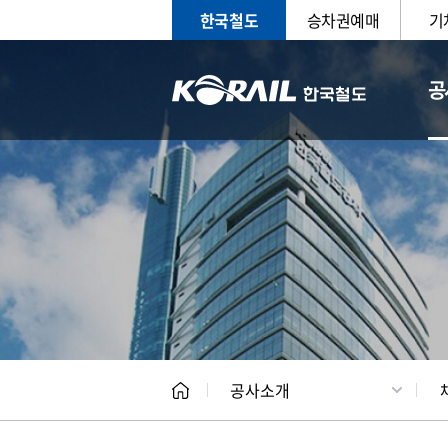
한국철도
승차권예매
기
공
CEO
일반현
공사소개