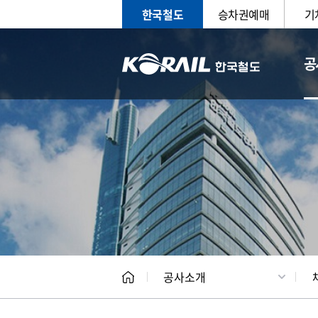
한국철도
승차권예매
기
공
CEO
일반현
공사소개