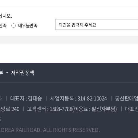
십시오.
만족
매우불만족
부
저작권정책
사
대표자 : 김태승
사업자등록 : 314-82-10024
통신판매업신
앙로 240
고객센터 : 1588-7788(이용료 : 발신자부담)
대표전화
5
OREA RAILROAD. ALL RIGHTS RESERVED.