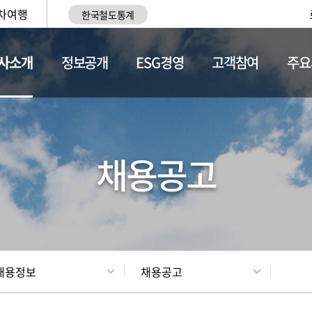
차여행
한국철도통계
사소개
정보공개
ESG경영
고객참여
주요
황
조직현황
채용정보
채용공고
채용정보
채용공고