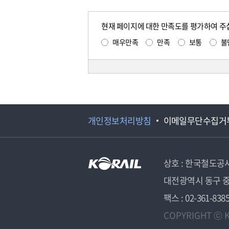
현재 페이지에 대한 만족도를 평가하여 주
매우만족
만족
보통
불
개인정보처리방침
이메일무단수집거
상호 : 한국철도공
대전광역시 동구 중
팩스 : 02-361-838
COPYRIGHT ⓒ K