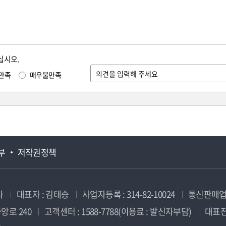
십시오.
만족
매우불만족
부
저작권정책
사
대표자 : 김태승
사업자등록 : 314-82-10024
통신판매업신
앙로 240
고객센터 : 1588-7788(이용료 : 발신자부담)
대표전화