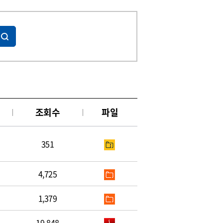
조회수
파일
351
4,725
1,379
19,848