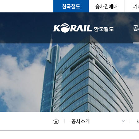
한국철도
승차권예매
기
공
CEO
일반현
공사소개