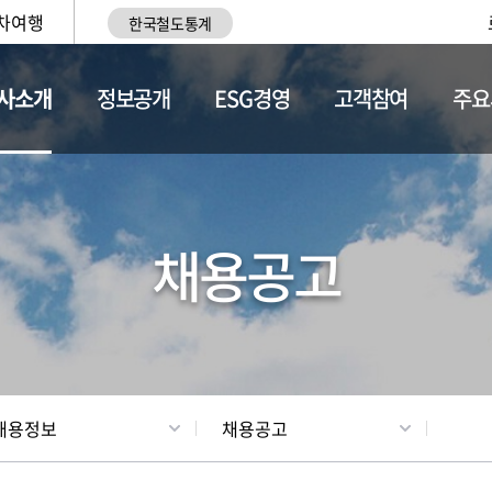
차여행
한국철도통계
사소개
정보공개
ESG경영
고객참여
주요
황
조직현황
채용정보
채용공고
채용정보
채용공고