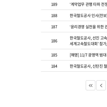
189
‘계약업무 관행 타파 전쟁
188
한국철도공사 인사(전보
187
‘윤리경영 실천을 위한 
한국철도공사, 선진 고속
186
세계고속철도대회' 참가,
185
[해명] 11/7 광명역 범
184
한국철도공사, 신탄진 철