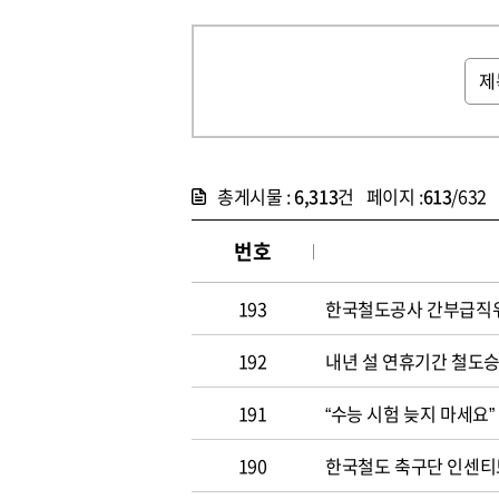
총게시물 :
6,313
건 페이지 :
613
/632
번호
193
한국철도공사 간부급직위
192
내년 설 연휴기간 철도
191
“수능 시험 늦지 마세요”
190
한국철도 축구단 인센티