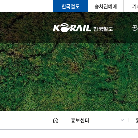
한국철도
승차권예매
기
공
홍보
문화사
홍보센터