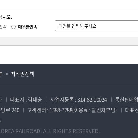
십시오.
만족
매우불만족
부
저작권정책
사
대표자 : 김태승
사업자등록 : 314-82-10024
통신판매업신
앙로 240
고객센터 : 1588-7788(이용료 : 발신자부담)
대표전화
5
OREA RAILROAD. ALL RIGHTS RESERVED.