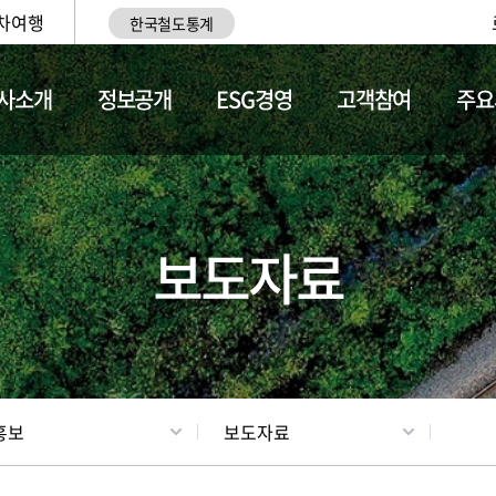
차여행
한국철도통계
사소개
정보공개
ESG경영
고객참여
주요
업
갤러리
기차소개
보도자료
홍보
보도자료