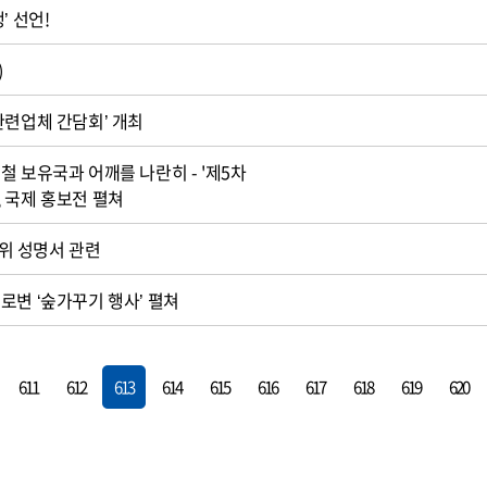
’ 선언!
)
관련업체 간담회’ 개최
철 보유국과 어깨를 나란히 - '제5차
 국제 홍보전 펼쳐
대위 성명서 관련
로변 ‘숲가꾸기 행사’ 펼쳐
611
612
613
614
615
616
617
618
619
620