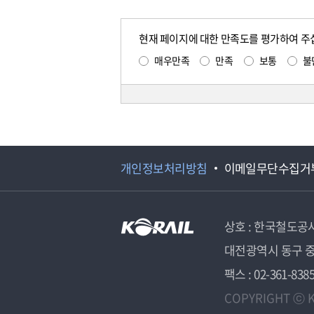
현재 페이지에 대한 만족도를 평가하여 주
매우만족
만족
보통
불
개인정보처리방침
이메일무단수집거
상호 : 한국철도공
대전광역시 동구 중
팩스 : 02-361-838
COPYRIGHT ⓒ K