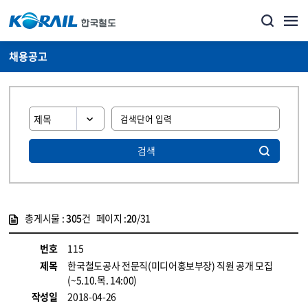
채용공고
검색
총게시물 :
305
건 페이지 :
20
/31
게시물 목록
코레일소개_경영공시_채용공고 목록 - 정보 제공
번호
115
제목
한국철도공사 전문직(미디어홍보부장) 직원 공개 모집
(~5.10.목. 14:00)
작성일
2018-04-26