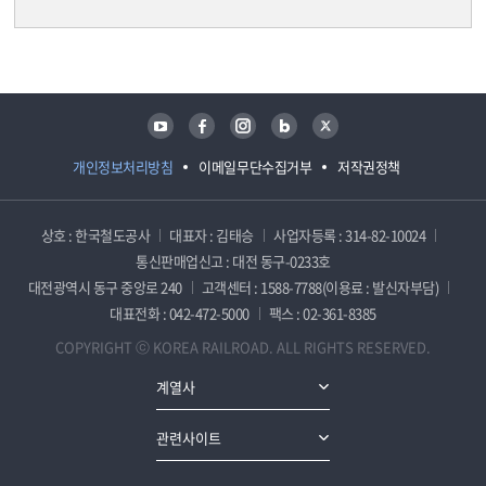
담당자 정보
담당자 정보
유튜브
페이스북
인스타그램
블로그
트위터
개인정보처리방침
이메일무단수집거부
저작권정책
상호 : 한국철도공사
대표자 : 김태승
사업자등록 : 314-82-10024
통신판매업신고 : 대전 동구-0233호
대전광역시 동구 중앙로 240
고객센터 : 1588-7788(이용료 : 발신자부담)
대표전화 : 042-472-5000
팩스 : 02-361-8385
COPYRIGHT ⓒ KOREA RAILROAD. ALL RIGHTS RESERVED.
계열사
관련사이트