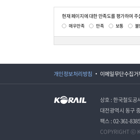
현재 페이지에 대한 만족도를 평가하여 주
매우만족
만족
보통
불
개인정보처리방침
이메일무단수집거
상호 : 한국철도공
대전광역시 동구 중
팩스 : 02-361-838
COPYRIGHT ⓒ K