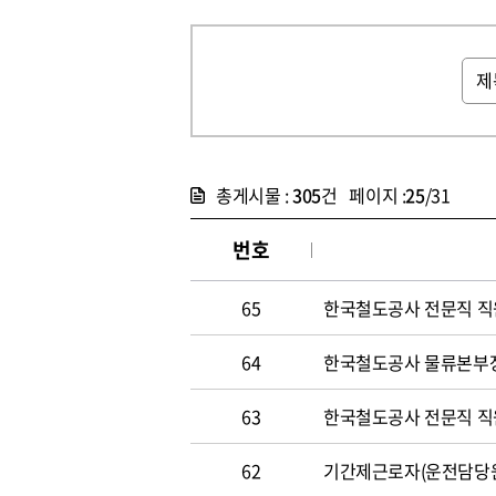
총게시물 :
305
건 페이지 :
25
/31
번호
65
한국철도공사 전문직 직원 
64
한국철도공사 물류본부장 
63
한국철도공사 전문직 직원 
62
기간제근로자(운전담당원) 