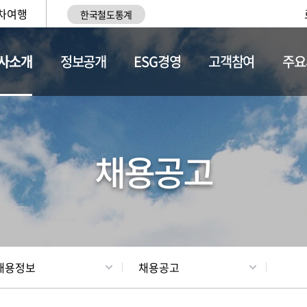
차여행
한국철도통계
사소개
정보공개
ESG경영
고객참여
주요
황
조직현황
채용정보
채용공고
채용정보
채용공고