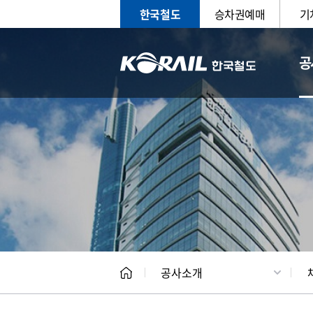
한국철도
승차권예매
기
공
CEO
일반현
공사소개