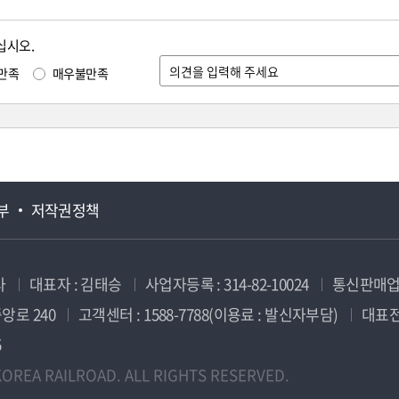
십시오.
만족
매우불만족
부
저작권정책
사
대표자 : 김태승
사업자등록 : 314-82-10024
통신판매업신
앙로 240
고객센터 : 1588-7788(이용료 : 발신자부담)
대표전화
5
OREA RAILROAD. ALL RIGHTS RESERVED.