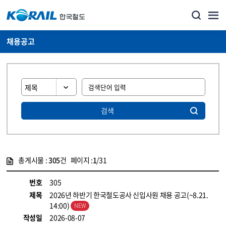
채용공고
검색
총게시물 :
305
건 페이지 :
1
/31
게시물 목록
코레일소개_경영공시_채용공고 목록 - 정보 제공
번호
305
제목
2026년 하반기 한국철도공사 신입사원 채용 공고(~8.21.
14:00)
작성일
2026-08-07