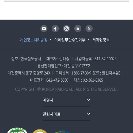
담당자 정보
담당자 정보
유튜브
페이스북
인스타그램
블로그
트위터
개인정보처리방침
이메일무단수집거부
저작권정책
상호 : 한국철도공사
대표자 : 김태승
사업자등록 : 314-82-10024
통신판매업신고 : 대전 동구-0233호
대전광역시 동구 중앙로 240
고객센터 : 1588-7788(이용료 : 발신자부담)
대표전화 : 042-472-5000
팩스 : 02-361-8385
COPYRIGHT ⓒ KOREA RAILROAD. ALL RIGHTS RESERVED.
계열사
관련사이트