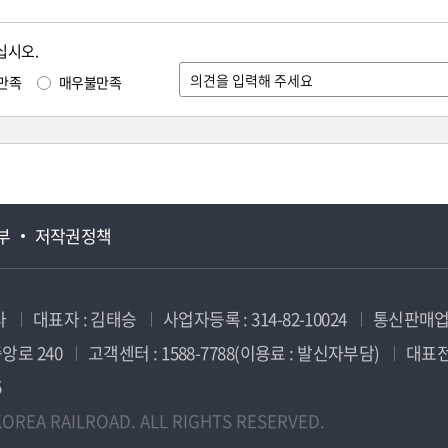
십시오.
만족
매우불만족
부
저작권정책
사
대표자 : 김태승
사업자등록 : 314-82-10024
통신판매업신
앙로 240
고객센터 : 1588-7788(이용료 : 발신자부담)
대표전화
5
OREA RAILROAD. ALL RIGHTS RESERVED.