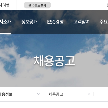
차여행
한국철도통계
사소개
정보공개
ESG경영
고객참여
주요
황
조직현황
채용정보
채용공고
채용정보
채용공고