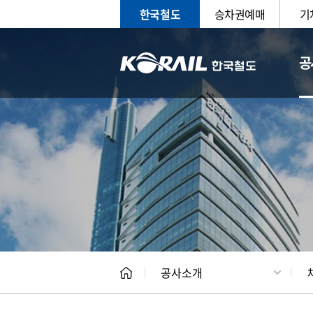
한국철도
승차권예매
기
공
CEO
일반현
공사소개