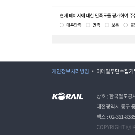
현재 페이지에 대한 만족도를 평가하여 주
매우만족
만족
보통
불
개인정보처리방침
이메일무단수집거
상호 : 한국철도공
대전광역시 동구 중
팩스 : 02-361-838
COPYRIGHT ⓒ K