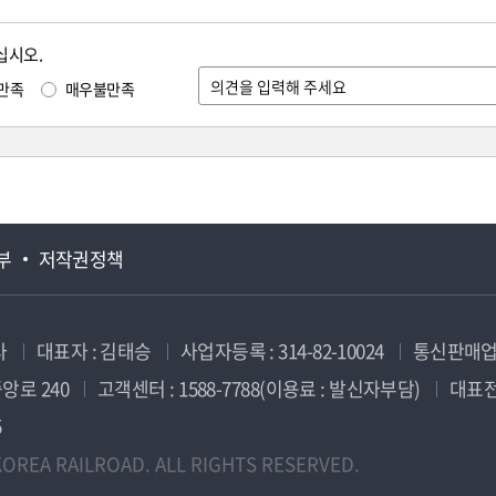
십시오.
만족
매우불만족
부
저작권정책
사
대표자 : 김태승
사업자등록 : 314-82-10024
통신판매업신
앙로 240
고객센터 : 1588-7788(이용료 : 발신자부담)
대표전화
5
OREA RAILROAD. ALL RIGHTS RESERVED.