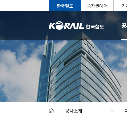
한국철도
승차권예매
기
공
CEO
일반현
공사소개