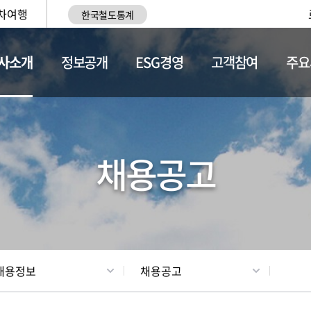
차여행
한국철도통계
사소개
정보공개
ESG경영
고객참여
주요
황
조직현황
채용정보
채용공고
채용정보
채용공고