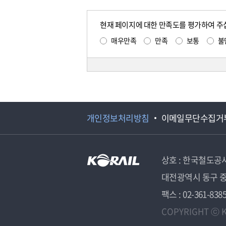
현재 페이지에 대한 만족도를 평가하여 주
매우만족
만족
보통
불
개인정보처리방침
이메일무단수집거
상호 : 한국철도공
대전광역시 동구 중
팩스 : 02-361-838
COPYRIGHT ⓒ K