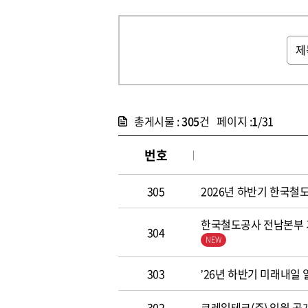
총게시물 :
305
건 페이지 :
1
/31
번호
305
2026년 하반기 한국철도공
한국철도공사 전남본부 기
304
303
’26년 하반기 미래내일
302
코레일테크(주) 임원 공개모집