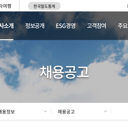
차여행
한국철도통계
사소개
정보공개
ESG경영
고객참여
주요
황
조직현황
채용정보
채용공고
채용정보
채용공고