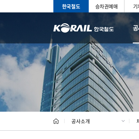
한국철도
승차권예매
기
공
CEO
일반현
공사소개