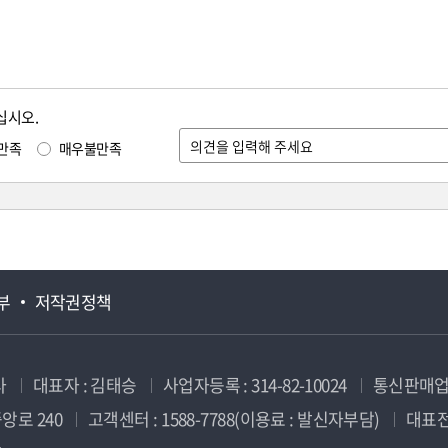
십시오.
만족
매우불만족
부
저작권정책
사
대표자 : 김태승
사업자등록 : 314-82-10024
통신판매업신
앙로 240
고객센터 : 1588-7788(이용료 : 발신자부담)
대표전화