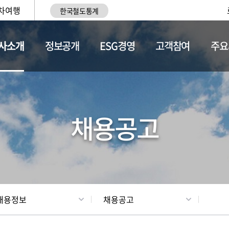
차여행
한국철도통계
사소개
정보공개
ESG경영
고객참여
주요
황
조직현황
채용정보
채용공고
채용정보
채용공고