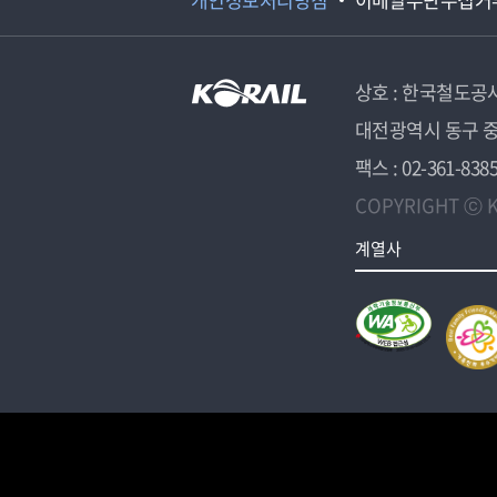
상호 : 한국철도공
대전광역시 동구 중
팩스 : 02-361-838
COPYRIGHT ⓒ K
계열사