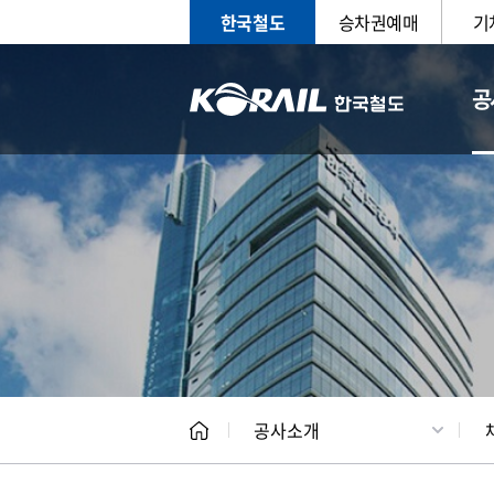
한국철도
승차권예매
기
공
CEO
일반현
공사소개