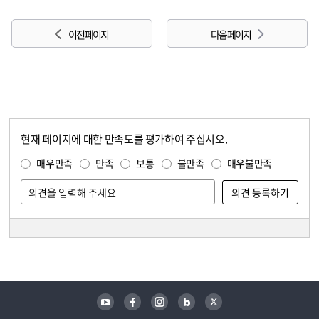
이전 페이지
다음 페이지
현재 페이지에 대한 만족도를 평가하여 주십시오.
콘텐츠 만족도 조사
만족도 조사
매우만족
만족
보통
불만족
매우불만족
담당자 정보
담당자 정보
유튜브
페이스북
인스타그램
블로그
트위터