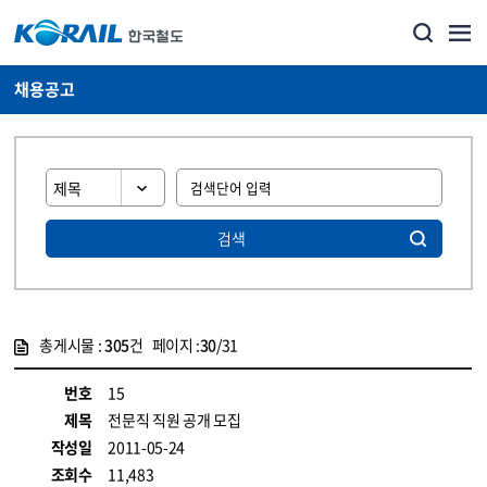
채용공고
검색
총게시물 :
305
건 페이지 :
30
/31
게시물 목록
코레일소개_경영공시_채용공고 목록 - 정보 제공
번호
15
제목
전문직 직원 공개 모집
작성일
2011-05-24
조회수
11,483