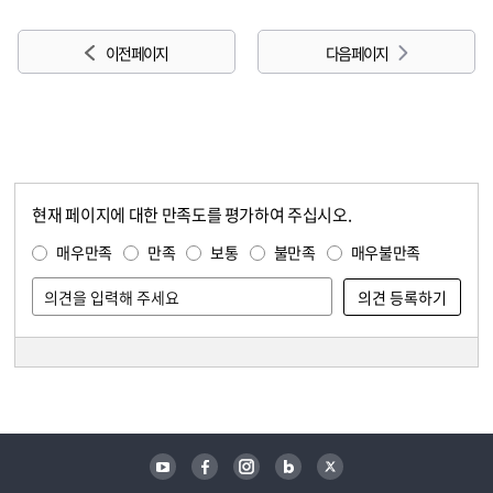
이전 페이지
다음 페이지
현재 페이지에 대한 만족도를 평가하여 주십시오.
콘텐츠 만족도 조사
만족도 조사
매우만족
만족
보통
불만족
매우불만족
담당자 정보
담당자 정보
유튜브
페이스북
인스타그램
블로그
트위터