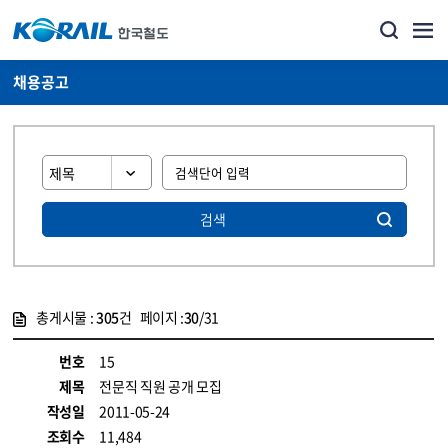
채용공고
검색
총게시물 :
305
건 페이지 :
30
/31
게시물 목록
코레일소개_경영공시_채용공고 목록 - 정보 제공
번호
15
제목
전문직 직원 공개 모집
작성일
2011-05-24
조회수
11,484