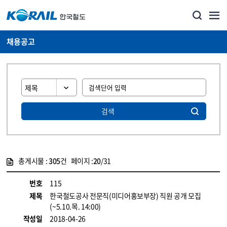
채용공고
검색
총게시물 :
305
건 페이지 :
20
/31
게시물 목록
코레일소개_경영공시_채용공고 목록 - 정보 제공
번호
115
제목
한국철도공사 전문직(미디어홍보부장) 직원 공개 모집
(~5.10.목. 14:00)
작성일
2018-04-26