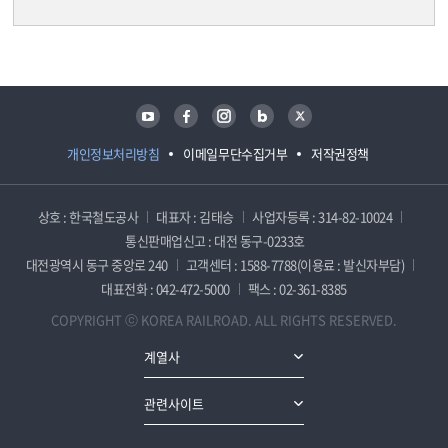
담당자 정보
담당자 정보
유튜브
페이스북
인스타그램
블로그
트위터
개인정보처리방침
이메일무단수집거부
저작권정책
상호 : 한국철도공사
대표자 : 김태승
사업자등록 : 314-82-10024
통신판매업신고 : 대전 동구-0233호
대전광역시 동구 중앙로 240
고객센터 : 1588-7788(이용료 : 발신자부담)
대표전화 : 042-472-5000
팩스 : 02-361-8385
COPYRIGHT ⓒ KOREA RAILROAD. ALL RIGHTS RESERVED.
계열사
관련사이트