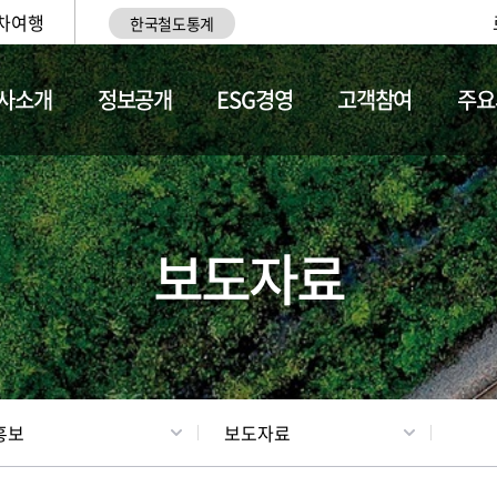
차여행
한국철도통계
사소개
정보공개
ESG경영
고객참여
주요
업
갤러리
기차소개
보도자료
홍보
보도자료