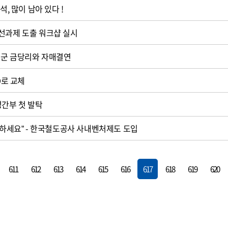
석, 많이 남아 있다 !
선과제 도출 워크샵 실시
주군 금당리와 자매결연
D로 교체
성간부 첫 발탁
업 하세요” - 한국철도공사 사내벤처제도 도입
611
612
613
614
615
616
617
618
619
620