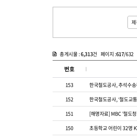
총게시물 :
6,313
건 페이지 :
617
/632
번호
153
한국철도공사, 추석수송
152
한국철도공사, ‘철도교
151
[해명자료] MBC '철도
150
초등학교 어린이 32명 K