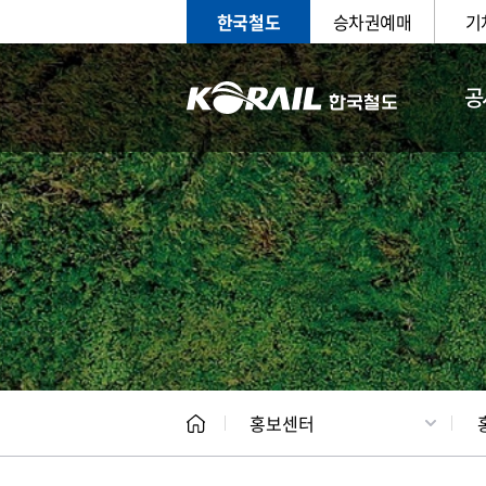
한국철도
승차권예매
기
공
홍보
문화사
홍보센터