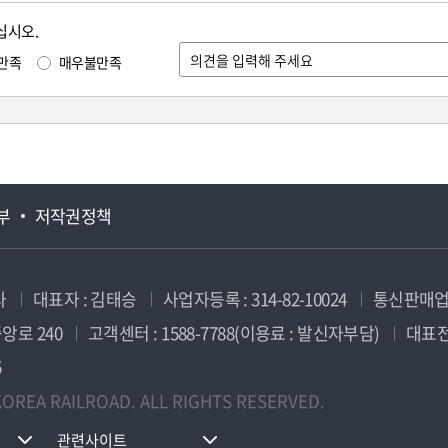
십시오.
만족
매우불만족
부
저작권정책
사
대표자 : 김태승
사업자등록 : 314-82-10024
통신판매업신
앙로 240
고객센터 : 1588-7788(이용료 : 발신자부담)
대표전화
5
OREA RAILROAD. ALL RIGHTS RESERVED.
관련사이트