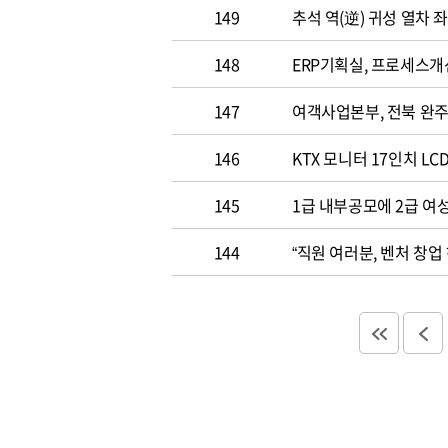
149
추석 역(逆) 귀성 열차 좌
148
ERP기획실, 프로세스개
147
여객사업본부, 전북 완
146
KTX 모니터 17인치 LC
145
1급 내부공모에 2급 여
144
“직원 여러분, 벤처 창