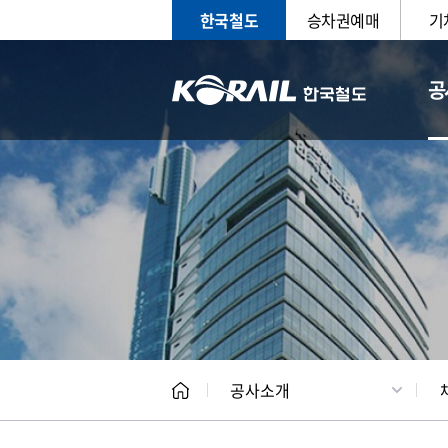
한국철도
승차권예매
기
공
CEO
일반현
공사소개