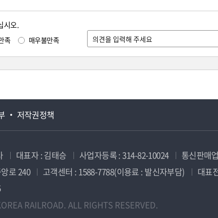
십시오.
만족
매우불만족
부
저작권정책
사
대표자 : 김태승
사업자등록 : 314-82-10024
통신판매업신
앙로 240
고객센터 : 1588-7788(이용료 : 발신자부담)
대표전화
5
OREA RAILROAD. ALL RIGHTS RESERVED.