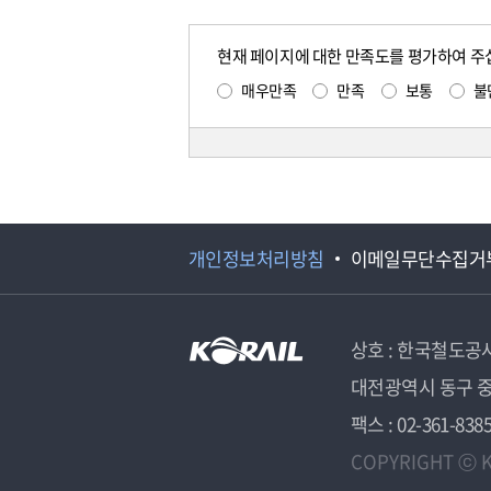
현재 페이지에 대한 만족도를 평가하여 주
매우만족
만족
보통
불
개인정보처리방침
이메일무단수집거
상호 : 한국철도공
대전광역시 동구 중
팩스 : 02-361-838
COPYRIGHT ⓒ K