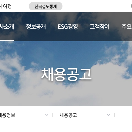
차여행
한국철도통계
사소개
정보공개
ESG경영
고객참여
주요
황
조직현황
채용정보
채용공고
채용정보
채용공고